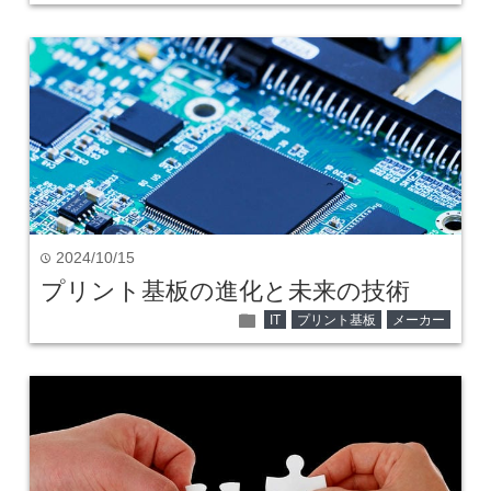
2024/10/15
time
プリント基板の進化と未来の技術
folder
IT
プリント基板
メーカー