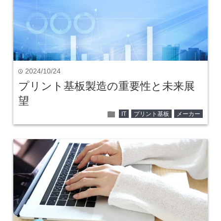
2024/10/24
time
プリント基板製造の重要性と未来展
望
folder
IT
プリント基板
メーカー