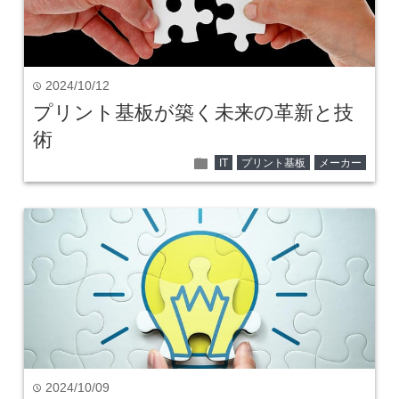
2024/10/12
time
プリント基板が築く未来の革新と技
術
folder
IT
プリント基板
メーカー
2024/10/09
time