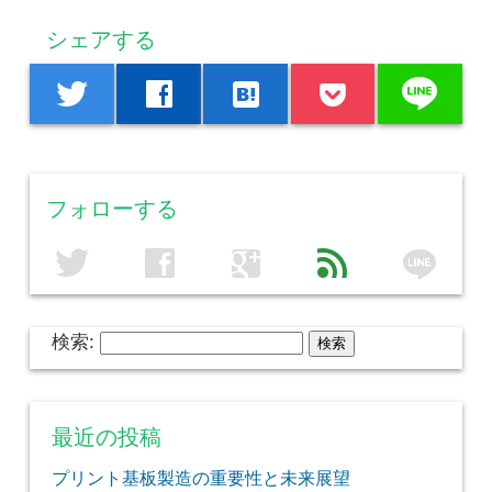
シェアする
line
twitter
facebook
hatenabookmark
フォローする
line
twitter
facebook
google
feed
検索:
最近の投稿
プリント基板製造の重要性と未来展望