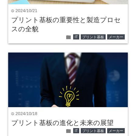
2024/10/21
time
プリント基板の重要性と製造プロセ
スの全貌
folder
IT
プリント基板
メーカー
2024/10/18
time
プリント基板の進化と未来の展望
folder
IT
プリント基板
メーカー