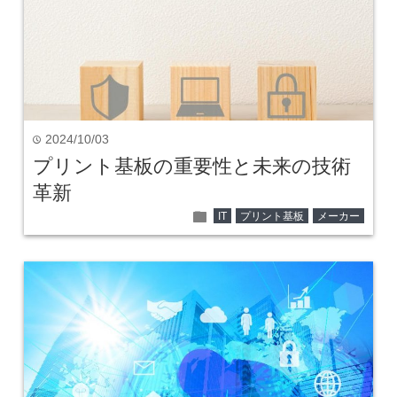
2024/10/03
time
プリント基板の重要性と未来の技術
革新
folder
IT
プリント基板
メーカー