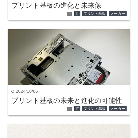
プリント基板の進化と未来像
folder
IT
プリント基板
メーカー
2024/10/06
time
プリント基板の未来と進化の可能性
folder
IT
プリント基板
メーカー