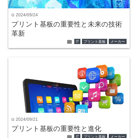
2024/09/24
time
プリント基板の重要性と未来の技術
革新
folder
IT
プリント基板
メーカー
2024/09/21
time
プリント基板の重要性と進化
folder
IT
プリント基板
メーカー