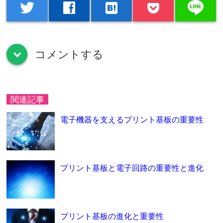
line
twitter
facebook
hatenabookmark
コメントする
down
関連記事
電子機器を支えるプリント基板の重要性
プリント基板と電子回路の重要性と進化
プリント基板の進化と重要性