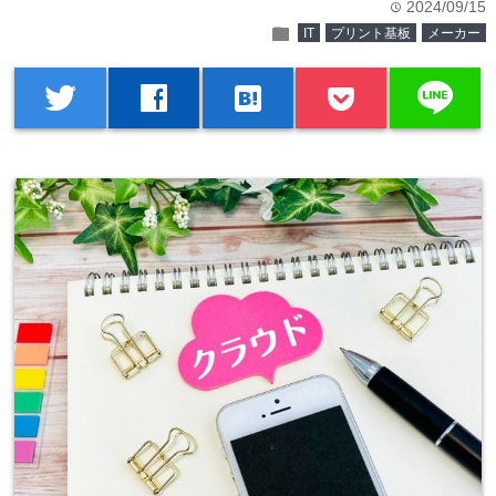
2024/09/15
time
folder
IT
プリント基板
メーカー
line
twitter
facebook
hatenabookmark